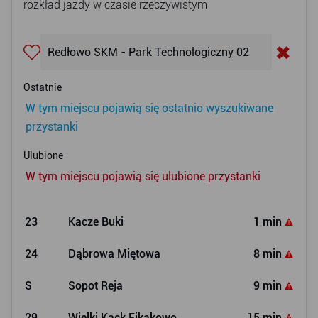
rozkład jazdy w czasie rzeczywistym
Ostatnie
W tym miejscu pojawią się ostatnio wyszukiwane
przystanki
Ulubione
W tym miejscu pojawią się ulubione przystanki
23
Kacze Buki
1 min
24
Dąbrowa Miętowa
8 min
S
Sopot Reja
9 min
29
Wielki Kack Fikakowo
15 min