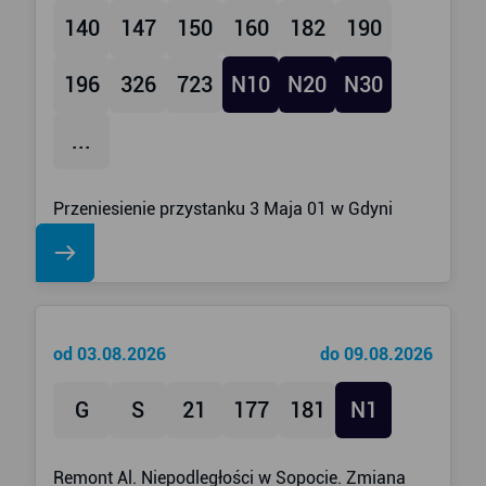
140
147
150
160
182
190
196
326
723
N10
N20
N30
...
Przeniesienie przystanku 3 Maja 01 w Gdyni
od 03.08.2026
do 09.08.2026
G
S
21
177
181
N1
Remont Al. Niepodległości w Sopocie. Zmiana