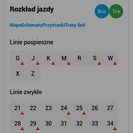
Rozkład jazdy
Bus
Tro
Mapa
Schematy
Przystanki
Trasy linii
Linie pospieszne
G
J
K
M
R
S
W
X
Z
Linie zwykłe
21
22
23
24
25
26
27
28
29
30
31
32
33
34