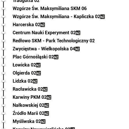
Traugutta 02
Wzgórze Św. Maksymiliana SKM 06
Wzgórze Św. Maksymiliana - Kapliczka 02
Harcerska 02
Centrum Nauki Experyment 02
Redłowo SKM - Park Technologiczny 02
Zwycięstwa - Wielkopolska 04
Plac Górnośląski 02
Łowicka 02
Olgierda 02
Lidzka 02
Racławicka 02
Karwiny PKM 02
Nałkowskiej 02
Źródło Marii 02
Myśliwska 02