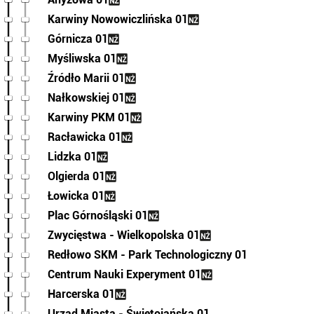
Karwiny Nowowiczlińska 01
Górnicza 01
Myśliwska 01
Źródło Marii 01
Nałkowskiej 01
Karwiny PKM 01
Racławicka 01
Lidzka 01
Olgierda 01
Łowicka 01
Plac Górnośląski 01
Zwycięstwa - Wielkopolska 01
Redłowo SKM - Park Technologiczny 01
Centrum Nauki Experyment 01
Harcerska 01
Urząd Miasta - Świętojańska 01