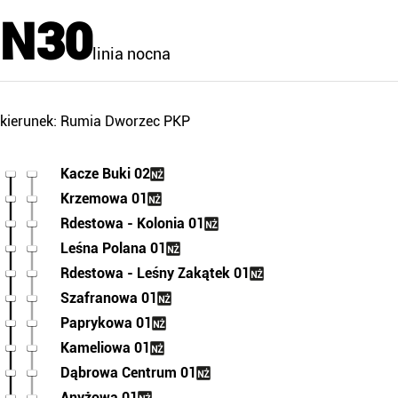
N30
linia nocna
kierunek: Rumia Dworzec PKP
Kacze Buki 02
Krzemowa 01
Rdestowa - Kolonia 01
Leśna Polana 01
Rdestowa - Leśny Zakątek 01
Szafranowa 01
Paprykowa 01
Kameliowa 01
Dąbrowa Centrum 01
Anyżowa 01