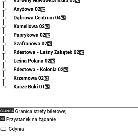
Karwiny Nowowiczlińska 02
Anyżowa 02
Dąbrowa Centrum 04
Kameliowa 02
Paprykowa 02
Szafranowa 02
Rdestowa - Leśny Zakątek 02
Leśna Polana 02
Rdestowa - Kolonia 02
Krzemowa 02
Kacze Buki 01
Granica strefy biletowej
Przystanek na żądanie
Gdynia