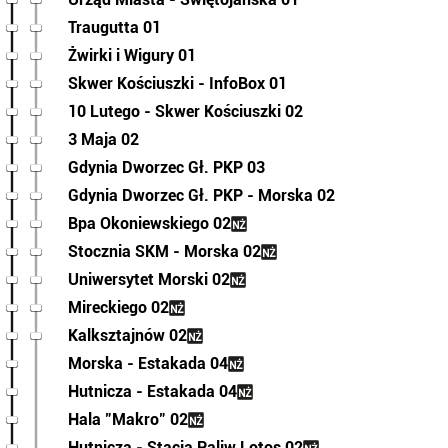
Traugutta 01
Żwirki i Wigury 01
Skwer Kościuszki - InfoBox 01
10 Lutego - Skwer Kościuszki 02
3 Maja 02
Gdynia Dworzec Gł. PKP 03
Gdynia Dworzec Gł. PKP - Morska 02
Bpa Okoniewskiego 02
Stocznia SKM - Morska 02
Uniwersytet Morski 02
Mireckiego 02
Kalksztajnów 02
Morska - Estakada 04
Hutnicza - Estakada 04
Hala "Makro" 02
Hutnicza - Stacja Paliw Lotos 02