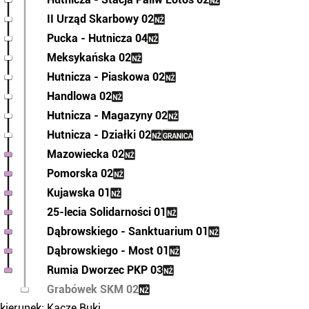
II Urząd Skarbowy 02
Pucka - Hutnicza 04
Meksykańska 02
Hutnicza - Piaskowa 02
Handlowa 02
Hutnicza - Magazyny 02
Hutnicza - Działki 02
Mazowiecka 02
Pomorska 02
Kujawska 01
25-lecia Solidarności 01
Dąbrowskiego - Sanktuarium 01
Dąbrowskiego - Most 01
Rumia Dworzec PKP 03
Grabówek SKM 02
kierunek: Kacze Buki