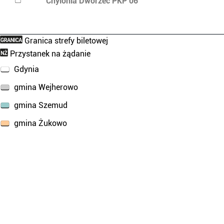
Chylonia Dworzec PKP 06
Granica strefy biletowej
Przystanek na żądanie
Gdynia
gmina Wejherowo
gmina Szemud
gmina Żukowo