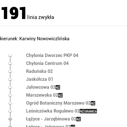
191
linia zwykła
kierunek: Karwiny Nowowiczlińska
Chylonia Dworzec PKP 04
Chylonia Centrum 04
Raduńska 02
Jaskółcza 01
Jałowcowa 02
Marszewska 02
Ogród Botaniczny Marszewo 02
Leśniczówka Rogulewo 02
Łężyce - Jarzębinowa 02
Łężyce - Jeżynowa 02