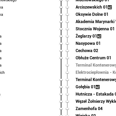
iewskiego
Arciszewskich 01
wa
Oksywie Dolne 01
wa
Akademia Marynarki 
Stocznia Wojenna 01
Żeglarzy 01
a
Nasypowa 01
a
Cechowa 02
a
Obłuże Centrum 01
a
Terminal Kontenerow
a
Elektrociepłownia - 
ich
Terminal Kontenerow
Gołębia 01
Hutnicza - Estakada 
a
Węzeł Żołnierzy Wykl
Zamenhofa 04
Wiejska 02