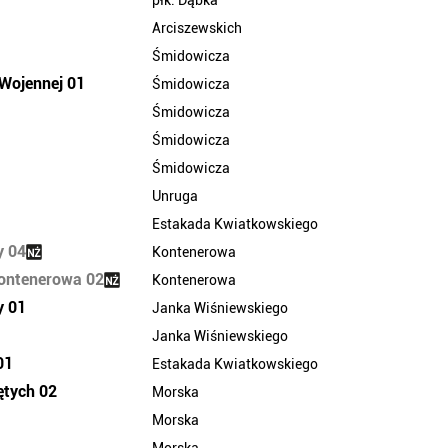
płk. Dąbka
Arciszewskich
Śmidowicza
Wojennej 01
Śmidowicza
Śmidowicza
Śmidowicza
Śmidowicza
Unruga
Estakada Kwiatkowskiego
y 04
Kontenerowa
Kontenerowa 02
Kontenerowa
y 01
Janka Wiśniewskiego
Janka Wiśniewskiego
01
Estakada Kwiatkowskiego
ętych 02
Morska
Morska