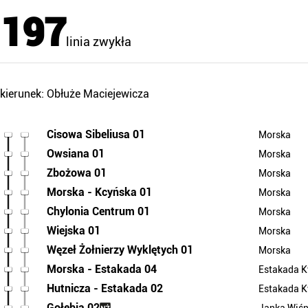
197
linia zwykła
kierunek: Obłuże Maciejewicza
Cisowa Sibeliusa 01
Morska
Owsiana 01
Morska
Zbożowa 01
Morska
Morska - Kcyńska 01
Morska
Chylonia Centrum 01
Morska
Wiejska 01
Morska
Węzeł Żołnierzy Wyklętych 01
Morska
Morska - Estakada 04
Estakada 
Hutnicza - Estakada 02
Estakada 
Gołębia 02