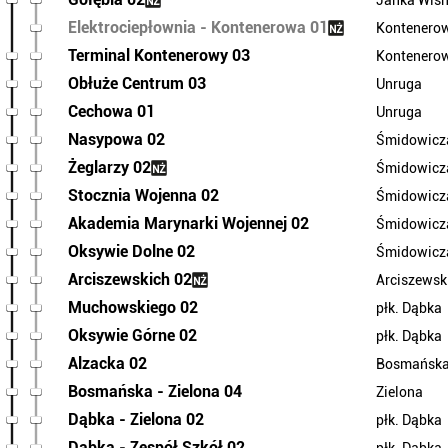
Janka Wiśn
Elektrociepłownia - Kontenerowa 01
Kontenero
Terminal Kontenerowy 03
Kontenero
Obłuże Centrum 03
Unruga
Cechowa 01
Unruga
Nasypowa 02
Śmidowicz
Żeglarzy 02
Śmidowicz
Stocznia Wojenna 02
Śmidowicz
Akademia Marynarki Wojennej 02
Śmidowicz
Oksywie Dolne 02
Śmidowicz
Arciszewskich 02
Arciszewsk
Muchowskiego 02
płk. Dąbka
Oksywie Górne 02
płk. Dąbka
Alzacka 02
Bosmańsk
Bosmańska - Zielona 04
Zielona
Dąbka - Zielona 02
płk. Dąbka
Dąbka - Zespół Szkół 02