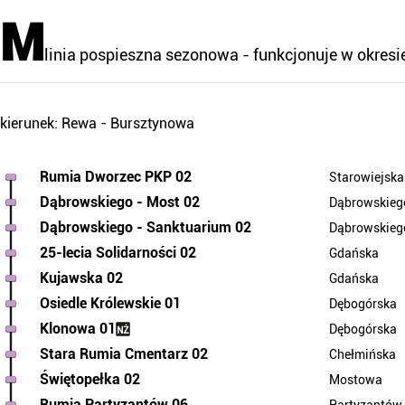
M
linia pospieszna sezonowa - funkcjonuje w okresi
kierunek: Rewa - Bursztynowa
Rumia Dworzec PKP 02
Starowiejska
Dąbrowskiego - Most 02
Dąbrowskieg
Dąbrowskiego - Sanktuarium 02
Dąbrowskieg
25-lecia Solidarności 02
Gdańska
Kujawska 02
Gdańska
Osiedle Królewskie 01
Dębogórska
Klonowa 01
Dębogórska
Stara Rumia Cmentarz 02
Chełmińska
Świętopełka 02
Mostowa
Rumia Partyzantów 06