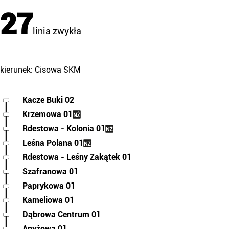
27
linia zwykła
kierunek: Cisowa SKM
Kacze Buki 02
Krzemowa 01
Rdestowa - Kolonia 01
Leśna Polana 01
Rdestowa - Leśny Zakątek 01
Szafranowa 01
Paprykowa 01
Kameliowa 01
Dąbrowa Centrum 01
Anyżowa 01