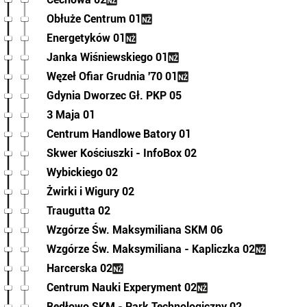
Obłuże Centrum 01
Energetyków 01
Janka Wiśniewskiego 01
Węzeł Ofiar Grudnia '70 01
Gdynia Dworzec Gł. PKP 05
3 Maja 01
Centrum Handlowe Batory 01
Skwer Kościuszki - InfoBox 02
Wybickiego 02
Żwirki i Wigury 02
Traugutta 02
Wzgórze Św. Maksymiliana SKM 06
Wzgórze Św. Maksymiliana - Kapliczka 02
Harcerska 02
Centrum Nauki Experyment 02
Redłowo SKM - Park Technologiczny 02