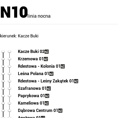
N10
linia nocna
kierunek: Kacze Buki
Kacze Buki 02
Krzemowa 01
Rdestowa - Kolonia 01
Leśna Polana 01
Rdestowa - Leśny Zakątek 01
Szafranowa 01
Paprykowa 01
Kameliowa 01
Dąbrowa Centrum 01
Anyżowa 01