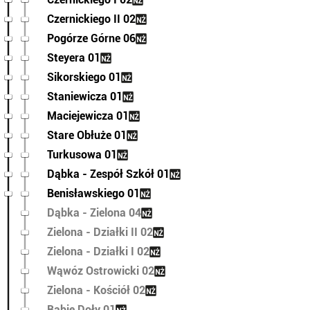
Czernickiego II 02
Pogórze Górne 06
Steyera 01
Sikorskiego 01
Staniewicza 01
Maciejewicza 01
Stare Obłuże 01
Turkusowa 01
Dąbka - Zespół Szkół 01
Benisławskiego 01
Dąbka - Zielona 04
Zielona - Działki II 02
Zielona - Działki I 02
Wąwóz Ostrowicki 02
Zielona - Kościół 02
Babie Doły 01