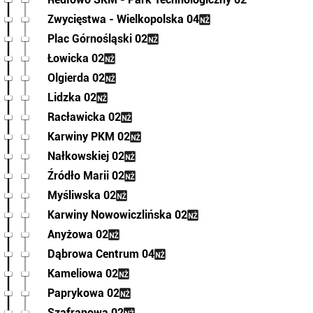
Zwycięstwa - Wielkopolska 04
Plac Górnośląski 02
Łowicka 02
Olgierda 02
Lidzka 02
Racławicka 02
Karwiny PKM 02
Nałkowskiej 02
Źródło Marii 02
Myśliwska 02
Karwiny Nowowiczlińska 02
Anyżowa 02
Dąbrowa Centrum 04
Kameliowa 02
Paprykowa 02
Szafranowa 02