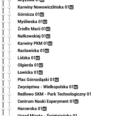
Karwiny Nowowiczlińska 01
Górnicza 01
Myśliwska 01
Źródło Marii 01
Nałkowskiej 01
Karwiny PKM 01
Racławicka 01
Lidzka 01
Olgierda 01
Łowicka 01
Plac Górnośląski 01
Zwycięstwa - Wielkopolska 01
Redłowo SKM - Park Technologiczny 01
Centrum Nauki Experyment 01
Harcerska 01
Urząd Miasta - Świętojańska 01