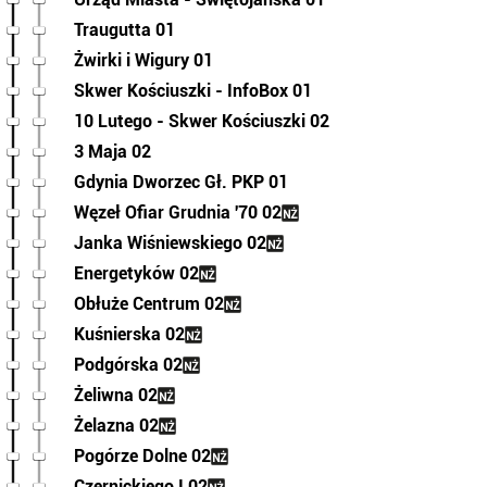
Traugutta 01
Żwirki i Wigury 01
Skwer Kościuszki - InfoBox 01
10 Lutego - Skwer Kościuszki 02
3 Maja 02
Gdynia Dworzec Gł. PKP 01
Węzeł Ofiar Grudnia '70 02
Janka Wiśniewskiego 02
Energetyków 02
Obłuże Centrum 02
Kuśnierska 02
Podgórska 02
Żeliwna 02
Żelazna 02
Pogórze Dolne 02
Czernickiego I 02