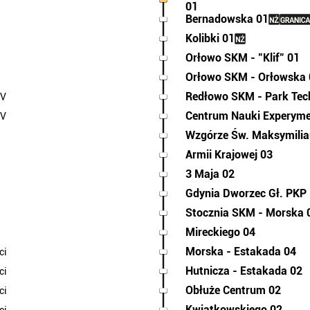
01
Bernadowska 01
Kolibki 01
Orłowo SKM - "Klif" 01
Orłowo SKM - Orłowska 
Redłowo SKM - Park Tec
IV
Centrum Nauki Experyme
IV
Wzgórze Św. Maksymili
Armii Krajowej 03
3 Maja 02
Gdynia Dworzec Gł. PKP
Stocznia SKM - Morska 
Mireckiego 04
Morska - Estakada 04
ci
Hutnicza - Estakada 02
ci
Obłuże Centrum 02
ci
Kwiatkowskiego 02