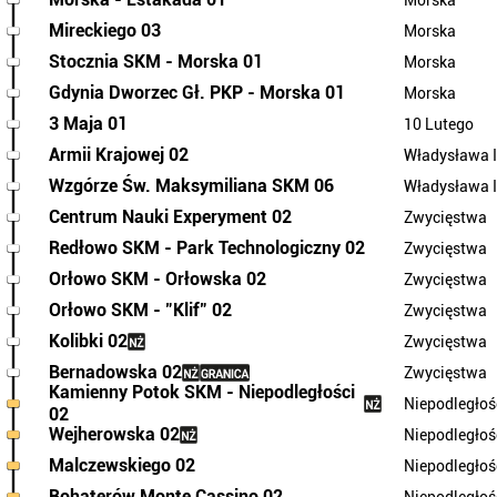
Morska
Mireckiego 03
Morska
Stocznia SKM - Morska 01
Morska
Gdynia Dworzec Gł. PKP - Morska 01
Morska
3 Maja 01
10 Lutego
Armii Krajowej 02
Władysława 
Wzgórze Św. Maksymiliana SKM 06
Władysława 
Centrum Nauki Experyment 02
Zwycięstwa
Redłowo SKM - Park Technologiczny 02
Zwycięstwa
Orłowo SKM - Orłowska 02
Zwycięstwa
Orłowo SKM - "Klif" 02
Zwycięstwa
Kolibki 02
Zwycięstwa
Bernadowska 02
Zwycięstwa
Kamienny Potok SKM - Niepodległości
Niepodległoś
02
Wejherowska 02
Niepodległoś
Malczewskiego 02
Niepodległoś
Bohaterów Monte Cassino 02