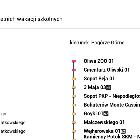
letnich wakacji szkolnych
kierunek: Pogórze Górne
Oliwa ZOO 01
Cmentarz Oliwski 01
Sopot Reja 01
3 Maja 03
Sopot PKP - Niepodległo
Bohaterów Monte Cassin
Goyki 01
ego
Malczewskiego 01
iatkowskiego
Wejherowska 01
iatkowskiego
Kamienny Potok SKM - N