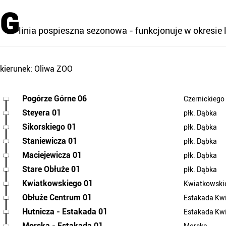
G
linia pospieszna sezonowa - funkcjonuje w okresie 
kierunek: Oliwa ZOO
Pogórze Górne 06
Czernickiego
Steyera 01
płk. Dąbka
Sikorskiego 01
płk. Dąbka
Staniewicza 01
płk. Dąbka
Maciejewicza 01
płk. Dąbka
Stare Obłuże 01
płk. Dąbka
Kwiatkowskiego 01
Kwiatkowski
Obłuże Centrum 01
Estakada Kw
Hutnicza - Estakada 01
Estakada Kw
Morska - Estakada 01