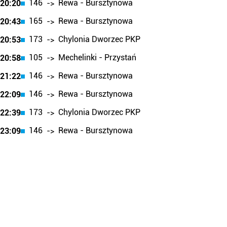
146
Rewa - Bursztynowa
20:20
->
165
Rewa - Bursztynowa
20:43
->
173
Chylonia Dworzec PKP
20:53
->
105
Mechelinki - Przystań
20:58
->
146
Rewa - Bursztynowa
21:22
->
146
Rewa - Bursztynowa
22:09
->
173
Chylonia Dworzec PKP
22:39
->
146
Rewa - Bursztynowa
23:09
->