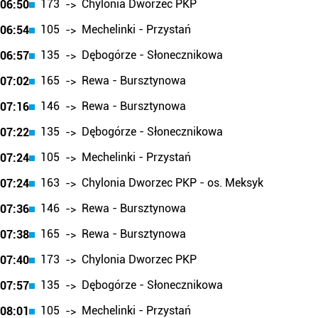
173
Chylonia Dworzec PKP
06:50
->
105
Mechelinki - Przystań
06:54
->
135
Dębogórze - Słonecznikowa
06:57
->
165
Rewa - Bursztynowa
07:02
->
146
Rewa - Bursztynowa
07:16
->
135
Dębogórze - Słonecznikowa
07:22
->
105
Mechelinki - Przystań
07:24
->
163
Chylonia Dworzec PKP - os. Meksyk
07:24
->
146
Rewa - Bursztynowa
07:36
->
165
Rewa - Bursztynowa
07:38
->
173
Chylonia Dworzec PKP
07:40
->
135
Dębogórze - Słonecznikowa
07:57
->
105
Mechelinki - Przystań
08:01
->