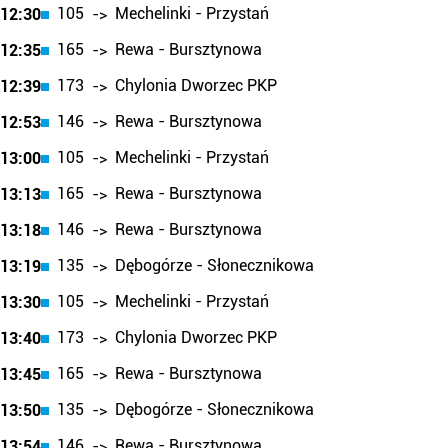
105
Mechelinki - Przystań
12:30
->
165
Rewa - Bursztynowa
12:35
->
173
Chylonia Dworzec PKP
12:39
->
146
Rewa - Bursztynowa
12:53
->
105
Mechelinki - Przystań
13:00
->
165
Rewa - Bursztynowa
13:13
->
146
Rewa - Bursztynowa
13:18
->
135
Dębogórze - Słonecznikowa
13:19
->
105
Mechelinki - Przystań
13:30
->
173
Chylonia Dworzec PKP
13:40
->
165
Rewa - Bursztynowa
13:45
->
135
Dębogórze - Słonecznikowa
13:50
->
146
Rewa - Bursztynowa
13:54
->