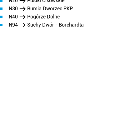
N20
Pustki Cisowskie
N30
Rumia Dworzec PKP
N40
Pogórze Dolne
N94
Suchy Dwór - Borchardta