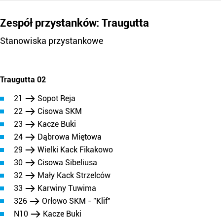
Zespół przystanków: Traugutta
Stanowiska przystankowe
Traugutta 02
21
Sopot Reja
22
Cisowa SKM
23
Kacze Buki
24
Dąbrowa Miętowa
29
Wielki Kack Fikakowo
30
Cisowa Sibeliusa
32
Mały Kack Strzelców
33
Karwiny Tuwima
326
Orłowo SKM - "Klif"
N10
Kacze Buki