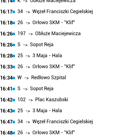
K
Obłuże Maciejewicza
16:14
->
34
Węzeł Franciszki Cegielskiej
16:17
->
26
Orłowo SKM - "Klif"
16:18
->
197
Obłuże Maciejewicza
16:26
->
S
Sopot Reja
16:26
->
25
3 Maja - Hala
16:28
->
26
Orłowo SKM - "Klif"
16:33
->
W
Redłowo Szpital
16:34
->
S
Sopot Reja
16:41
->
102
Plac Kaszubski
16:42
->
25
3 Maja - Hala
16:43
->
34
Węzeł Franciszki Cegielskiej
16:47
->
26
Orłowo SKM - "Klif"
16:48
->