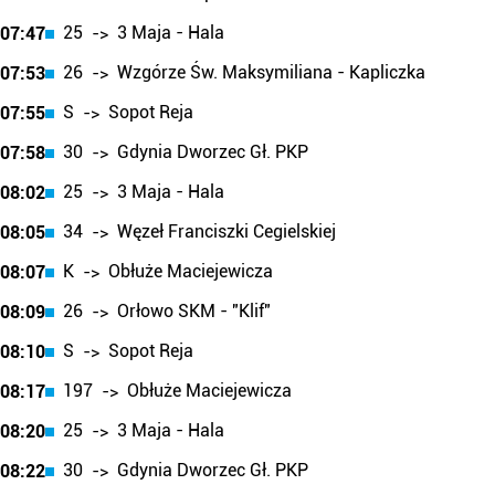
25
3 Maja - Hala
07:47
->
26
Wzgórze Św. Maksymiliana - Kapliczka
07:53
->
S
Sopot Reja
07:55
->
30
Gdynia Dworzec Gł. PKP
07:58
->
25
3 Maja - Hala
08:02
->
34
Węzeł Franciszki Cegielskiej
08:05
->
K
Obłuże Maciejewicza
08:07
->
26
Orłowo SKM - "Klif"
08:09
->
S
Sopot Reja
08:10
->
197
Obłuże Maciejewicza
08:17
->
25
3 Maja - Hala
08:20
->
30
Gdynia Dworzec Gł. PKP
08:22
->