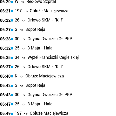
W
Redłowo Szpital
06:20
->
197
Obłuże Maciejewicza
06:21
->
26
Orłowo SKM - "Klif"
06:22
->
S
Sopot Reja
06:27
->
30
Gdynia Dworzec Gł. PKP
06:28
->
25
3 Maja - Hala
06:32
->
34
Węzeł Franciszki Cegielskiej
06:35
->
26
Orłowo SKM - "Klif"
06:37
->
K
Obłuże Maciejewicza
06:40
->
S
Sopot Reja
06:42
->
30
Gdynia Dworzec Gł. PKP
06:43
->
25
3 Maja - Hala
06:47
->
197
Obłuże Maciejewicza
06:49
->