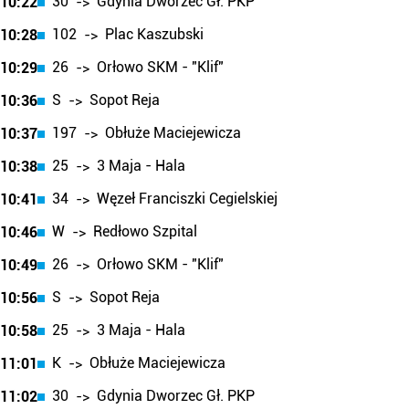
30
Gdynia Dworzec Gł. PKP
10:22
->
102
Plac Kaszubski
10:28
->
26
Orłowo SKM - "Klif"
10:29
->
S
Sopot Reja
10:36
->
197
Obłuże Maciejewicza
10:37
->
25
3 Maja - Hala
10:38
->
34
Węzeł Franciszki Cegielskiej
10:41
->
W
Redłowo Szpital
10:46
->
26
Orłowo SKM - "Klif"
10:49
->
S
Sopot Reja
10:56
->
25
3 Maja - Hala
10:58
->
K
Obłuże Maciejewicza
11:01
->
30
Gdynia Dworzec Gł. PKP
11:02
->