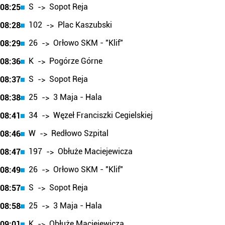
S
Sopot Reja
08:25
->
102
Plac Kaszubski
08:28
->
26
Orłowo SKM - "Klif"
08:29
->
K
Pogórze Górne
08:36
->
S
Sopot Reja
08:37
->
25
3 Maja - Hala
08:38
->
34
Węzeł Franciszki Cegielskiej
08:41
->
W
Redłowo Szpital
08:46
->
197
Obłuże Maciejewicza
08:47
->
26
Orłowo SKM - "Klif"
08:49
->
S
Sopot Reja
08:57
->
25
3 Maja - Hala
08:58
->
K
Obłuże Maciejewicza
09:01
->