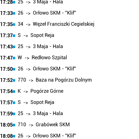
25
3 Maja - Hala
17:28
->
26
Orłowo SKM - "Klif"
17:33
->
34
Węzeł Franciszki Cegielskiej
17:35
->
S
Sopot Reja
17:37
->
25
3 Maja - Hala
17:43
->
W
Redłowo Szpital
17:47
->
26
Orłowo SKM - "Klif"
17:50
->
770
Baza na Pogórzu Dolnym
17:52
->
K
Pogórze Górne
17:54
->
S
Sopot Reja
17:57
->
25
3 Maja - Hala
17:59
->
710
Grabówek SKM
18:05
->
26
Orłowo SKM - "Klif"
18:08
->