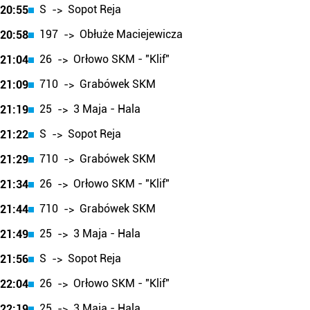
S
Sopot Reja
20:55
->
197
Obłuże Maciejewicza
20:58
->
26
Orłowo SKM - "Klif"
21:04
->
710
Grabówek SKM
21:09
->
25
3 Maja - Hala
21:19
->
S
Sopot Reja
21:22
->
710
Grabówek SKM
21:29
->
26
Orłowo SKM - "Klif"
21:34
->
710
Grabówek SKM
21:44
->
25
3 Maja - Hala
21:49
->
S
Sopot Reja
21:56
->
26
Orłowo SKM - "Klif"
22:04
->
25
3 Maja - Hala
22:19
->