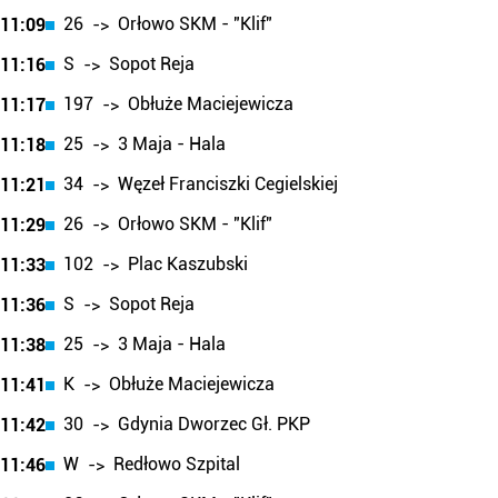
26
Orłowo SKM - "Klif"
11:09
->
S
Sopot Reja
11:16
->
197
Obłuże Maciejewicza
11:17
->
25
3 Maja - Hala
11:18
->
34
Węzeł Franciszki Cegielskiej
11:21
->
26
Orłowo SKM - "Klif"
11:29
->
102
Plac Kaszubski
11:33
->
S
Sopot Reja
11:36
->
25
3 Maja - Hala
11:38
->
K
Obłuże Maciejewicza
11:41
->
30
Gdynia Dworzec Gł. PKP
11:42
->
W
Redłowo Szpital
11:46
->