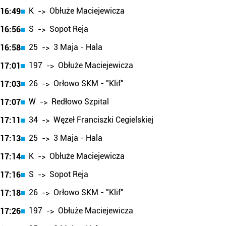
K
Obłuże Maciejewicza
16:49
->
S
Sopot Reja
16:56
->
25
3 Maja - Hala
16:58
->
197
Obłuże Maciejewicza
17:01
->
26
Orłowo SKM - "Klif"
17:03
->
W
Redłowo Szpital
17:07
->
34
Węzeł Franciszki Cegielskiej
17:11
->
25
3 Maja - Hala
17:13
->
K
Obłuże Maciejewicza
17:14
->
S
Sopot Reja
17:16
->
26
Orłowo SKM - "Klif"
17:18
->
197
Obłuże Maciejewicza
17:26
->