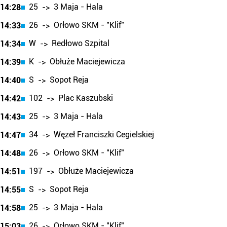
25
3 Maja - Hala
14:28
->
26
Orłowo SKM - "Klif"
14:33
->
W
Redłowo Szpital
14:34
->
K
Obłuże Maciejewicza
14:39
->
S
Sopot Reja
14:40
->
102
Plac Kaszubski
14:42
->
25
3 Maja - Hala
14:43
->
34
Węzeł Franciszki Cegielskiej
14:47
->
26
Orłowo SKM - "Klif"
14:48
->
197
Obłuże Maciejewicza
14:51
->
S
Sopot Reja
14:55
->
25
3 Maja - Hala
14:58
->
26
Orłowo SKM - "Klif"
15:03
->