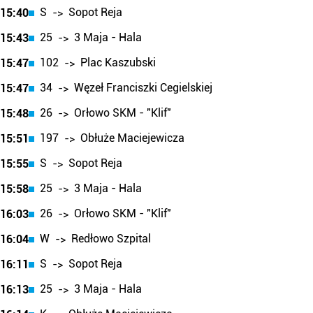
S
Sopot Reja
15:40
->
25
3 Maja - Hala
15:43
->
102
Plac Kaszubski
15:47
->
34
Węzeł Franciszki Cegielskiej
15:47
->
26
Orłowo SKM - "Klif"
15:48
->
197
Obłuże Maciejewicza
15:51
->
S
Sopot Reja
15:55
->
25
3 Maja - Hala
15:58
->
26
Orłowo SKM - "Klif"
16:03
->
W
Redłowo Szpital
16:04
->
S
Sopot Reja
16:11
->
25
3 Maja - Hala
16:13
->