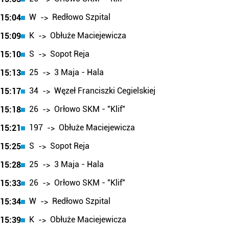
W
Redłowo Szpital
15:04
->
K
Obłuże Maciejewicza
15:09
->
S
Sopot Reja
15:10
->
25
3 Maja - Hala
15:13
->
34
Węzeł Franciszki Cegielskiej
15:17
->
26
Orłowo SKM - "Klif"
15:18
->
197
Obłuże Maciejewicza
15:21
->
S
Sopot Reja
15:25
->
25
3 Maja - Hala
15:28
->
26
Orłowo SKM - "Klif"
15:33
->
W
Redłowo Szpital
15:34
->
K
Obłuże Maciejewicza
15:39
->