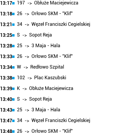
197
Obłuże Maciejewicza
13:17
->
26
Orłowo SKM - "Klif"
13:18
->
34
Węzeł Franciszki Cegielskiej
13:21
->
S
Sopot Reja
13:25
->
25
3 Maja - Hala
13:28
->
26
Orłowo SKM - "Klif"
13:33
->
W
Redłowo Szpital
13:34
->
102
Plac Kaszubski
13:38
->
K
Obłuże Maciejewicza
13:39
->
S
Sopot Reja
13:40
->
25
3 Maja - Hala
13:43
->
34
Węzeł Franciszki Cegielskiej
13:47
->
26
Orłowo SKM - "Klif"
13:48
->