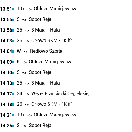
197
Obłuże Maciejewicza
13:51
->
S
Sopot Reja
13:55
->
25
3 Maja - Hala
13:58
->
26
Orłowo SKM - "Klif"
14:03
->
W
Redłowo Szpital
14:04
->
K
Obłuże Maciejewicza
14:09
->
S
Sopot Reja
14:10
->
25
3 Maja - Hala
14:13
->
34
Węzeł Franciszki Cegielskiej
14:17
->
26
Orłowo SKM - "Klif"
14:18
->
197
Obłuże Maciejewicza
14:21
->
S
Sopot Reja
14:25
->