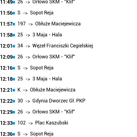
26
Orłowo SKM - "Klif"
11:49
->
S
Sopot Reja
11:56
->
197
Obłuże Maciejewicza
11:57
->
25
3 Maja - Hala
11:58
->
34
Węzeł Franciszki Cegielskiej
12:01
->
26
Orłowo SKM - "Klif"
12:09
->
S
Sopot Reja
12:16
->
25
3 Maja - Hala
12:18
->
K
Obłuże Maciejewicza
12:21
->
30
Gdynia Dworzec Gł. PKP
12:22
->
26
Orłowo SKM - "Klif"
12:29
->
102
Plac Kaszubski
12:33
->
S
Sopot Reja
12:36
->