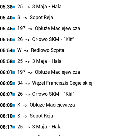
25
3 Maja - Hala
05:38
->
S
Sopot Reja
05:40
->
197
Obłuże Maciejewicza
05:46
->
26
Orłowo SKM - "Klif"
05:50
->
W
Redłowo Szpital
05:54
->
25
3 Maja - Hala
05:58
->
197
Obłuże Maciejewicza
06:01
->
34
Węzeł Franciszki Cegielskiej
06:05
->
26
Orłowo SKM - "Klif"
06:07
->
K
Obłuże Maciejewicza
06:09
->
S
Sopot Reja
06:10
->
25
3 Maja - Hala
06:17
->