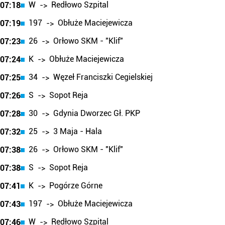
W
Redłowo Szpital
07:18
->
197
Obłuże Maciejewicza
07:19
->
26
Orłowo SKM - "Klif"
07:23
->
K
Obłuże Maciejewicza
07:24
->
34
Węzeł Franciszki Cegielskiej
07:25
->
S
Sopot Reja
07:26
->
30
Gdynia Dworzec Gł. PKP
07:28
->
25
3 Maja - Hala
07:32
->
26
Orłowo SKM - "Klif"
07:38
->
S
Sopot Reja
07:38
->
K
Pogórze Górne
07:41
->
197
Obłuże Maciejewicza
07:43
->
W
Redłowo Szpital
07:46
->