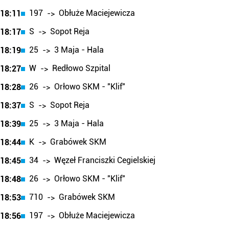
197
Obłuże Maciejewicza
18:11
->
S
Sopot Reja
18:17
->
25
3 Maja - Hala
18:19
->
W
Redłowo Szpital
18:27
->
26
Orłowo SKM - "Klif"
18:28
->
S
Sopot Reja
18:37
->
25
3 Maja - Hala
18:39
->
K
Grabówek SKM
18:44
->
34
Węzeł Franciszki Cegielskiej
18:45
->
26
Orłowo SKM - "Klif"
18:48
->
710
Grabówek SKM
18:53
->
197
Obłuże Maciejewicza
18:56
->