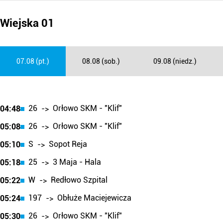
Wiejska 01
07.08 (pt.)
08.08 (sob.)
09.08 (niedz.)
26
Orłowo SKM - "Klif"
04:48
->
26
Orłowo SKM - "Klif"
05:08
->
S
Sopot Reja
05:10
->
25
3 Maja - Hala
05:18
->
W
Redłowo Szpital
05:22
->
197
Obłuże Maciejewicza
05:24
->
26
Orłowo SKM - "Klif"
05:30
->