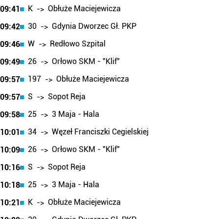
K
Obłuże Maciejewicza
09:41
->
30
Gdynia Dworzec Gł. PKP
09:42
->
W
Redłowo Szpital
09:46
->
26
Orłowo SKM - "Klif"
09:49
->
197
Obłuże Maciejewicza
09:57
->
S
Sopot Reja
09:57
->
25
3 Maja - Hala
09:58
->
34
Węzeł Franciszki Cegielskiej
10:01
->
26
Orłowo SKM - "Klif"
10:09
->
S
Sopot Reja
10:16
->
25
3 Maja - Hala
10:18
->
K
Obłuże Maciejewicza
10:21
->