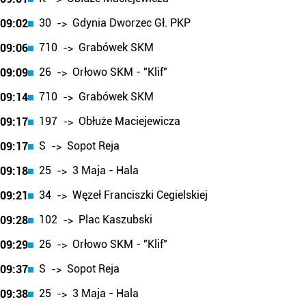
30
Gdynia Dworzec Gł. PKP
09:02
->
710
Grabówek SKM
09:06
->
26
Orłowo SKM - "Klif"
09:09
->
710
Grabówek SKM
09:14
->
197
Obłuże Maciejewicza
09:17
->
S
Sopot Reja
09:17
->
25
3 Maja - Hala
09:18
->
34
Węzeł Franciszki Cegielskiej
09:21
->
102
Plac Kaszubski
09:28
->
26
Orłowo SKM - "Klif"
09:29
->
S
Sopot Reja
09:37
->
25
3 Maja - Hala
09:38
->