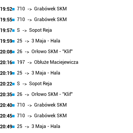
710
Grabówek SKM
19:52
->
710
Grabówek SKM
19:55
->
S
Sopot Reja
19:57
->
25
3 Maja - Hala
19:59
->
26
Orłowo SKM - "Klif"
20:08
->
197
Obłuże Maciejewicza
20:16
->
25
3 Maja - Hala
20:19
->
S
Sopot Reja
20:22
->
26
Orłowo SKM - "Klif"
20:35
->
710
Grabówek SKM
20:40
->
710
Grabówek SKM
20:45
->
25
3 Maja - Hala
20:49
->