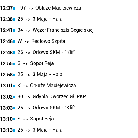
197
Obłuże Maciejewicza
12:37
->
25
3 Maja - Hala
12:38
->
34
Węzeł Franciszki Cegielskiej
12:41
->
W
Redłowo Szpital
12:46
->
26
Orłowo SKM - "Klif"
12:48
->
S
Sopot Reja
12:55
->
25
3 Maja - Hala
12:58
->
K
Obłuże Maciejewicza
13:01
->
30
Gdynia Dworzec Gł. PKP
13:02
->
26
Orłowo SKM - "Klif"
13:03
->
S
Sopot Reja
13:10
->
25
3 Maja - Hala
13:13
->