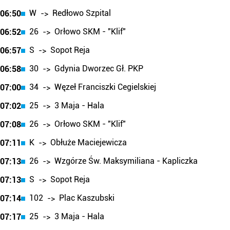
W
Redłowo Szpital
06:50
->
26
Orłowo SKM - "Klif"
06:52
->
S
Sopot Reja
06:57
->
30
Gdynia Dworzec Gł. PKP
06:58
->
34
Węzeł Franciszki Cegielskiej
07:00
->
25
3 Maja - Hala
07:02
->
26
Orłowo SKM - "Klif"
07:08
->
K
Obłuże Maciejewicza
07:11
->
26
Wzgórze Św. Maksymiliana - Kapliczka
07:13
->
S
Sopot Reja
07:13
->
102
Plac Kaszubski
07:14
->
25
3 Maja - Hala
07:17
->