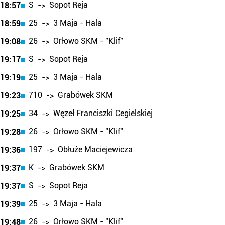
S
Sopot Reja
18:57
->
25
3 Maja - Hala
18:59
->
26
Orłowo SKM - "Klif"
19:08
->
S
Sopot Reja
19:17
->
25
3 Maja - Hala
19:19
->
710
Grabówek SKM
19:23
->
34
Węzeł Franciszki Cegielskiej
19:25
->
26
Orłowo SKM - "Klif"
19:28
->
197
Obłuże Maciejewicza
19:36
->
K
Grabówek SKM
19:37
->
S
Sopot Reja
19:37
->
25
3 Maja - Hala
19:39
->
26
Orłowo SKM - "Klif"
19:48
->