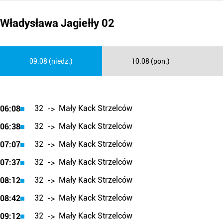
Władysława Jagiełły 02
09.08 (niedz.)
10.08 (pon.)
32
Mały Kack Strzelców
06:08
->
32
Mały Kack Strzelców
06:38
->
32
Mały Kack Strzelców
07:07
->
32
Mały Kack Strzelców
07:37
->
32
Mały Kack Strzelców
08:12
->
32
Mały Kack Strzelców
08:42
->
32
Mały Kack Strzelców
09:12
->