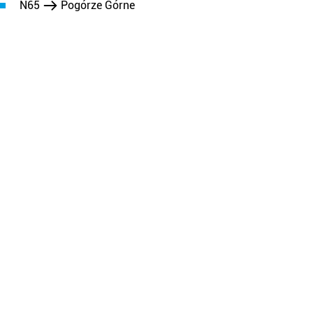
N65
Pogórze Górne