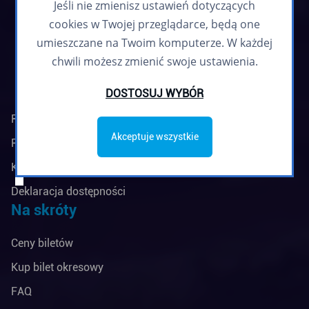
Jeśli nie zmienisz ustawień dotyczących
Zapisz się
cookies w Twojej przeglądarce, będą one
umieszczane na Twoim komputerze. W każdej
chwili możesz zmienić swoje ustawienia.
DOSTOSUJ WYBÓR
Regulamin biuletynu
Akceptuje wszystkie
Polityka prywatności
Klauzule informacyjne
Deklaracja dostępności
Na skróty
Ceny biletów
Kup bilet okresowy
FAQ