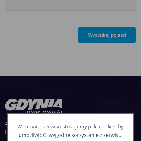
Zarząd Komunikacji Miejskiej w Gdyni jest
W ramach serwisu stosujemy pliki cookies by
jednostką budżetową Miasta Gdyni
umożliwić Ci wygodne korzystanie z serwisu.
Biuletyn informacyjny