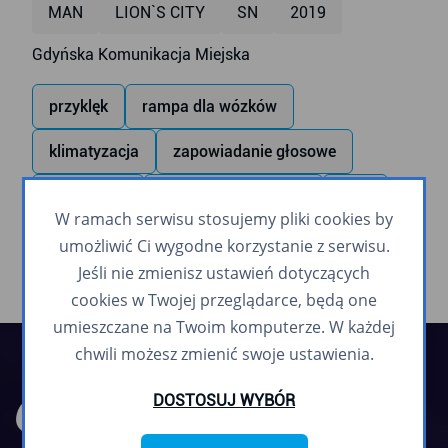
MAN
LION`S CITY
SN
2019
Gdyńska Komunikacja Miejska
przyklęk
rampa dla wózków
klimatyzacja
zapowiadanie głosowe
monitoring
monitor wewnętrzny
USB
W ramach serwisu stosujemy pliki cookies by
umożliwić Ci wygodne korzystanie z serwisu.
Jeśli nie zmienisz ustawień dotyczących
cookies w Twojej przeglądarce, będą one
umieszczane na Twoim komputerze. W każdej
chwili możesz zmienić swoje ustawienia.
DOSTOSUJ WYBÓR