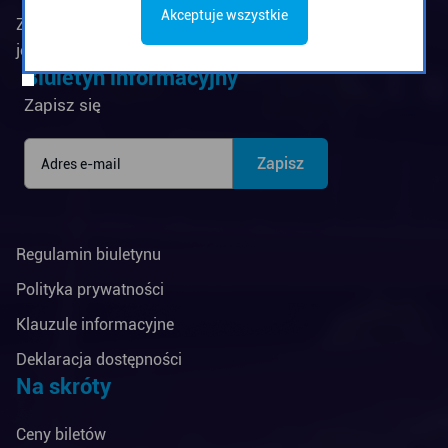
Akceptuje wszystkie
Zarząd Komunikacji Miejskiej w Gdyni jest
jednostką budżetową Miasta Gdyni
Biuletyn informacyjny
Zapisz się
Regulamin biuletynu
Polityka prywatności
Klauzule informacyjne
Deklaracja dostępności
Na skróty
Ceny biletów