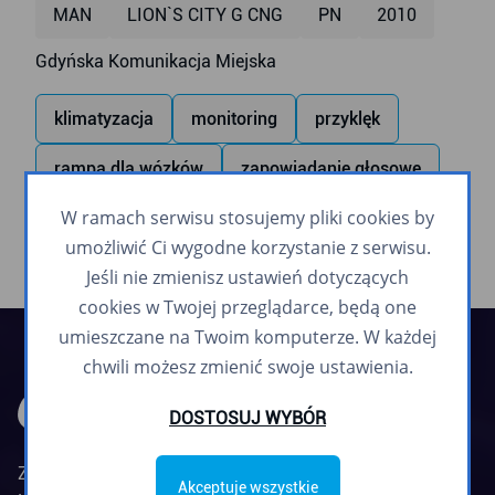
MAN
LION`S CITY G CNG
PN
2010
Gdyńska Komunikacja Miejska
klimatyzacja
monitoring
przyklęk
rampa dla wózków
zapowiadanie głosowe
W ramach serwisu stosujemy pliki cookies by
umożliwić Ci wygodne korzystanie z serwisu.
Jeśli nie zmienisz ustawień dotyczących
cookies w Twojej przeglądarce, będą one
umieszczane na Twoim komputerze. W każdej
chwili możesz zmienić swoje ustawienia.
DOSTOSUJ WYBÓR
Zarząd Komunikacji Miejskiej w Gdyni jest
Akceptuje wszystkie