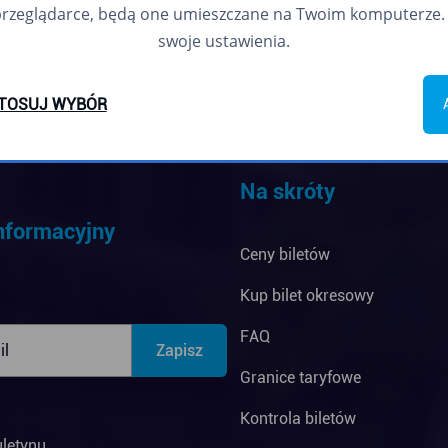
przeglądarce, będą one umieszczane na Twoim komputerze. 
swoje ustawienia.
TOSUJ WYBÓR
Na skróty
informacyjny
Ceny biletów
Kup bilet okresowy
FAQ
Granice taryfowe
Kontrola biletów
uletynu