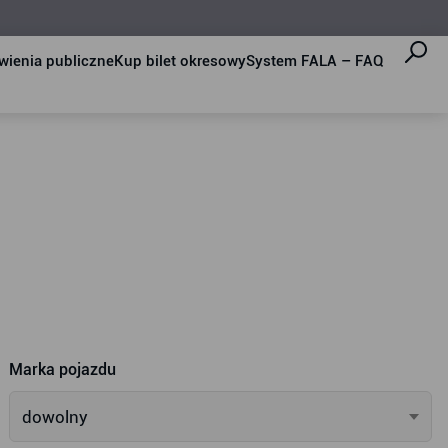
ienia publiczne
Kup bilet okresowy
System FALA – FAQ
Marka pojazdu
dowolny