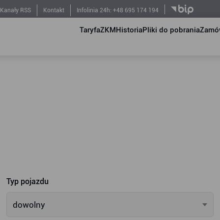
Kanały RSS
Kontakt
Infolinia 24h: +48 695 174 194
Taryfa
ZKM
Historia
Pliki do pobrania
Zamów
Typ pojazdu
dowolny