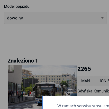
Model pojazdu
dowolny
Znaleziono 1
2265
MAN
LION`
Gdyńska Komunika
przyklęk
ra
W ramach serwisu stosujemy 