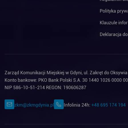
Polityka pryw
Klauzule info
Deklaracja do
Zarząd Komunikacji Miejskiej w Gdyni, ul. Zakręt do Oksywi
Konto bankowe: PKO Bank Polski S.A. 30 1440 1026 0000 0
NIP 586-10-51-214 REGON: 190606287
zkm@zkmgdynia.pl
Infolinia 24h:
+48 695 174 194