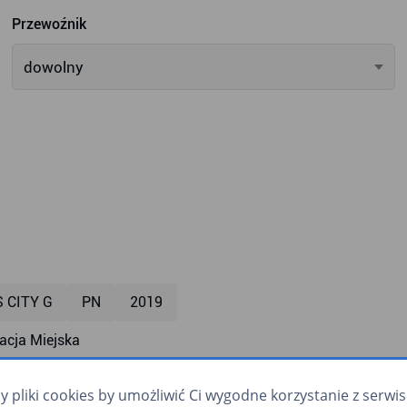
Przewoźnik
dowolny
S CITY G
PN
2019
cja Miejska
mpa dla wózków
klimatyzacja
zapowiadanie głosowe
pliki cookies by umożliwić Ci wygodne korzystanie z serwisu.