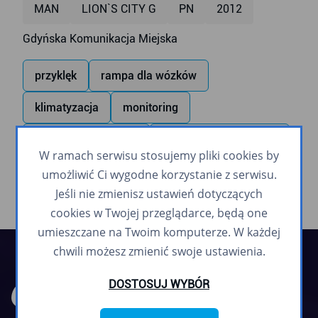
MAN
LION`S CITY G
PN
2012
Gdyńska Komunikacja Miejska
przyklęk
rampa dla wózków
klimatyzacja
monitoring
monitor wewnętrzny
zapowiadanie głosowe
W ramach serwisu stosujemy pliki cookies by
umożliwić Ci wygodne korzystanie z serwisu.
Jeśli nie zmienisz ustawień dotyczących
cookies w Twojej przeglądarce, będą one
umieszczane na Twoim komputerze. W każdej
chwili możesz zmienić swoje ustawienia.
DOSTOSUJ WYBÓR