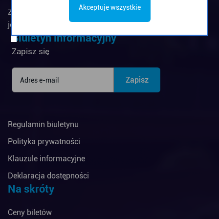
Akceptuje wszystkie
Zarząd Komunikacji Miejskiej w Gdyni jest
jednostką budżetową Miasta Gdyni
Biuletyn informacyjny
Zapisz się
Regulamin biuletynu
Polityka prywatności
Klauzule informacyjne
Deklaracja dostępności
Na skróty
Ceny biletów