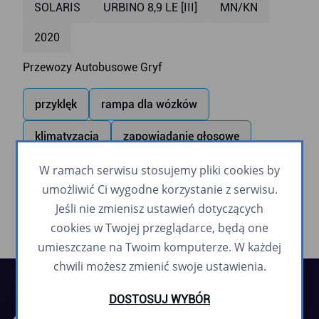
SOLARIS
URBINO 8,9 LE [III]
MN/KN
2020
Przewozy Autobusowe Gryf
przyklęk
rampa dla wózków
klimatyzacja
zapowiadanie głosowe
monitoring
monitor wewnętrzny
USB
W ramach serwisu stosujemy pliki cookies by
umożliwić Ci wygodne korzystanie z serwisu.
Jeśli nie zmienisz ustawień dotyczących
cookies w Twojej przeglądarce, będą one
umieszczane na Twoim komputerze. W każdej
chwili możesz zmienić swoje ustawienia.
DOSTOSUJ WYBÓR