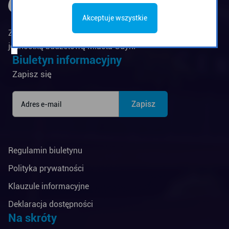
Akceptuje wszystkie
Zarząd Komunikacji Miejskiej w Gdyni jest
jednostką budżetową Miasta Gdyni
Biuletyn informacyjny
Zapisz się
Regulamin biuletynu
Polityka prywatności
Klauzule informacyjne
Deklaracja dostępności
Na skróty