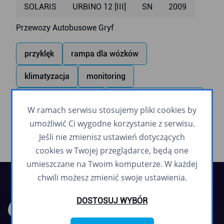
SOLARIS
URBINO 12 [III]
SN
2009
Przewozy Autobusowe Gryf
przyklęk
rampa dla wózków
klimatyzacja
monitoring
monitor wewnętrzny
zapowiadanie głosowe
W ramach serwisu stosujemy pliki cookies by
umożliwić Ci wygodne korzystanie z serwisu.
Jeśli nie zmienisz ustawień dotyczących
cookies w Twojej przeglądarce, będą one
umieszczane na Twoim komputerze. W każdej
chwili możesz zmienić swoje ustawienia.
DOSTOSUJ WYBÓR