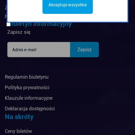
Akceptuje wszystkie
Zarząd Komunikacji Miejskiej w Gdyni jest
jednostką budżetową Miasta Gdyni
Biuletyn informacyjny
Zapisz się
Regulamin biuletynu
Polityka prywatności
Klauzule informacyjne
Deklaracja dostępności
Na skróty
Ceny biletów