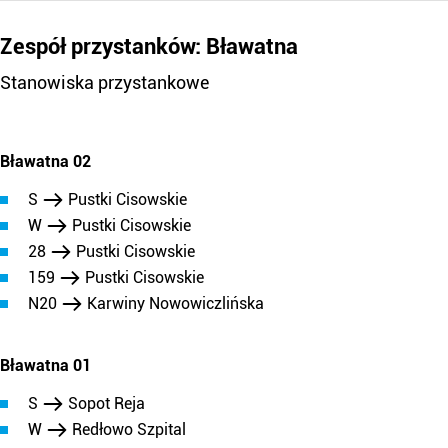
Zespół przystanków: Bławatna
Stanowiska przystankowe
Bławatna 02
S
Pustki Cisowskie
W
Pustki Cisowskie
28
Pustki Cisowskie
159
Pustki Cisowskie
N20
Karwiny Nowowiczlińska
Bławatna 01
S
Sopot Reja
W
Redłowo Szpital