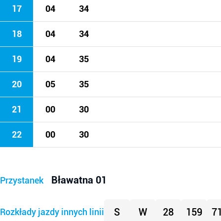
17
04
34
18
04
34
19
04
35
20
05
35
21
00
30
22
00
30
Bławatna 01
Przystanek
S
W
28
159
7
Rozkłady jazdy innych linii