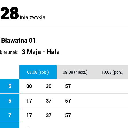
28
linia zwykła
Bławatna 01
3 Maja - Hala
kierunek:
08.08 (sob.)
09.08 (niedz.)
10.08 (pon.)
5
00
30
57
6
17
37
57
7
17
37
57