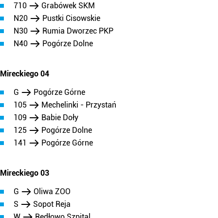
710
Grabówek SKM
N20
Pustki Cisowskie
N30
Rumia Dworzec PKP
N40
Pogórze Dolne
Mireckiego 04
G
Pogórze Górne
105
Mechelinki - Przystań
109
Babie Doły
125
Pogórze Dolne
141
Pogórze Górne
Mireckiego 03
G
Oliwa ZOO
S
Sopot Reja
W
Redłowo Szpital