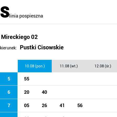
S
linia pospieszna
Mireckiego 02
Pustki Cisowskie
kierunek:
10.08 (pon.)
11.08 (wt.)
12.08 (śr.)
5
55
6
20
40
7
05
26
41
56