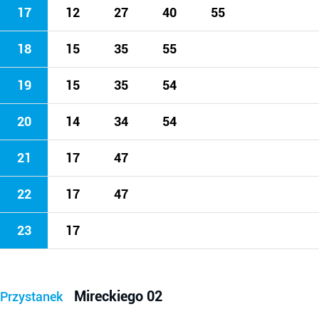
17
12
27
40
55
18
15
35
55
19
15
35
54
20
14
34
54
21
17
47
22
17
47
23
17
Mireckiego 02
Przystanek