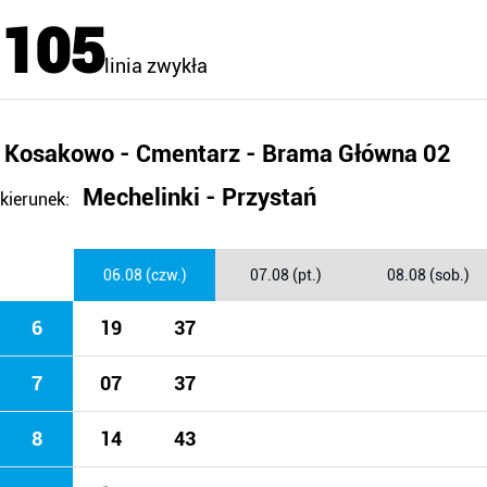
105
linia zwykła
Kosakowo - Cmentarz - Brama Główna 02
Mechelinki - Przystań
kierunek:
06.08 (czw.)
07.08 (pt.)
08.08 (sob.)
6
19
37
7
07
37
8
14
43