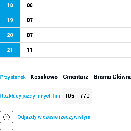
18
08
19
07
20
07
21
11
Kosakowo - Cmentarz - Brama Główn
Przystanek
105
770
Rozkłady jazdy innych linii
Odjazdy w czasie rzeczywistym