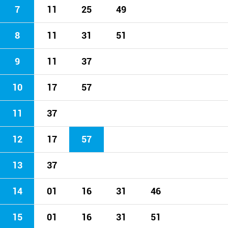
7
11
25
49
8
11
31
51
9
11
37
10
17
57
11
37
12
17
57
13
37
14
01
16
31
46
15
01
16
31
51