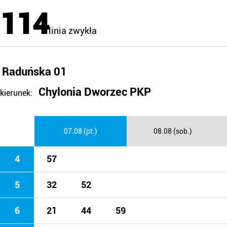
114
linia zwykła
Raduńska 01
Chylonia Dworzec PKP
kierunek:
07.08 (pt.)
08.08 (sob.)
4
57
5
32
52
6
21
44
59