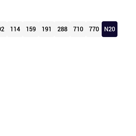
02
114
159
191
288
710
770
N20