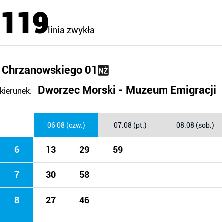
119
linia zwykła
Chrzanowskiego 01
Dworzec Morski - Muzeum Emigracji
kierunek:
06.08 (czw.)
07.08 (pt.)
08.08 (sob.)
6
13
29
59
7
30
58
8
27
46