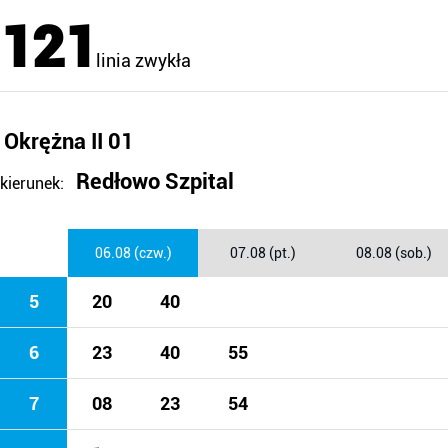
121
linia zwykła
Okrężna II 01
Redłowo Szpital
kierunek:
06.08 (czw.)
07.08 (pt.)
08.08 (sob.)
5
20
40
6
23
40
55
7
08
23
54