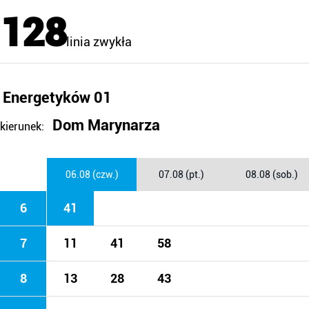
128
linia zwykła
Energetyków 01
Dom Marynarza
kierunek:
06.08 (czw.)
07.08 (pt.)
08.08 (sob.)
6
41
7
11
41
58
8
13
28
43