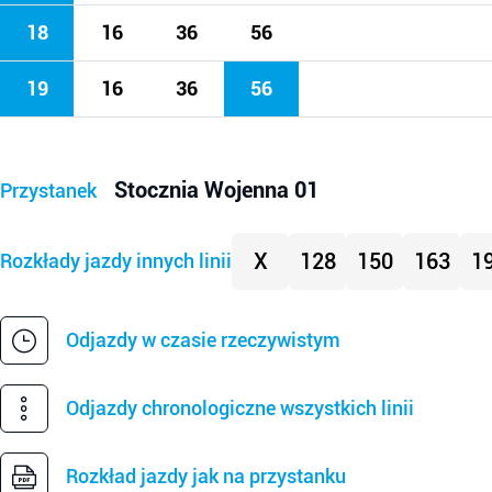
18
16
36
56
19
16
36
56
Stocznia Wojenna 01
Przystanek
X
128
150
163
1
Rozkłady jazdy innych linii
Odjazdy w czasie rzeczywistym
Odjazdy chronologiczne wszystkich linii
Rozkład jazdy jak na przystanku