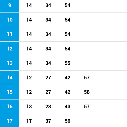
9
14
34
54
10
14
34
54
11
14
34
54
12
14
34
54
13
14
34
55
14
12
27
42
57
15
12
27
42
58
16
13
28
43
57
17
17
37
56