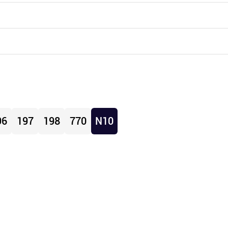
96
197
198
770
N10