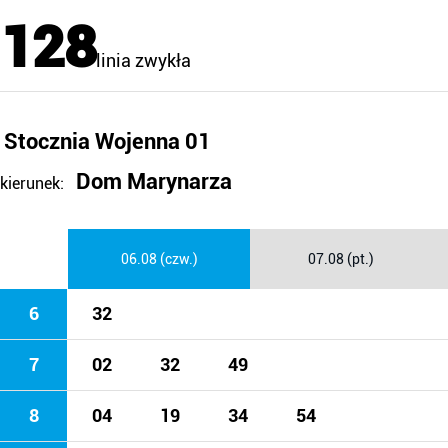
128
linia zwykła
Stocznia Wojenna 01
Dom Marynarza
kierunek:
06.08 (czw.)
07.08 (pt.)
6
32
7
02
32
49
8
04
19
34
54