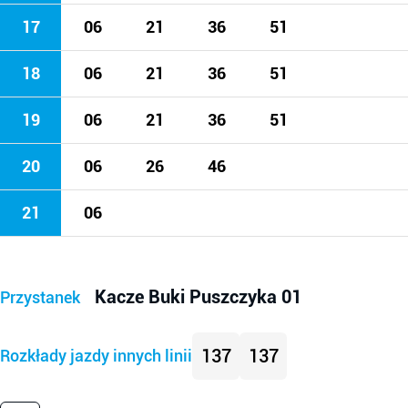
17
06
21
36
51
18
06
21
36
51
19
06
21
36
51
20
06
26
46
21
06
Kacze Buki Puszczyka 01
Przystanek
137
137
Rozkłady jazdy innych linii