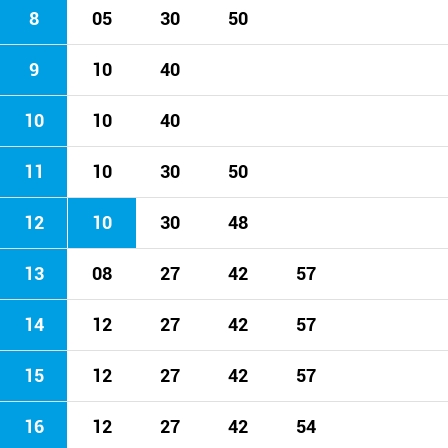
8
05
30
50
9
10
40
10
10
40
11
10
30
50
12
10
30
48
13
08
27
42
57
14
12
27
42
57
15
12
27
42
57
16
12
27
42
54