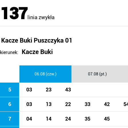
137
linia zwykła
Kacze Buki Puszczyka 01
Kacze Buki
kierunek:
06.08 (czw.)
07.08 (pt.)
5
03
23
43
6
03
13
22
33
42
5
7
04
14
24
35
45