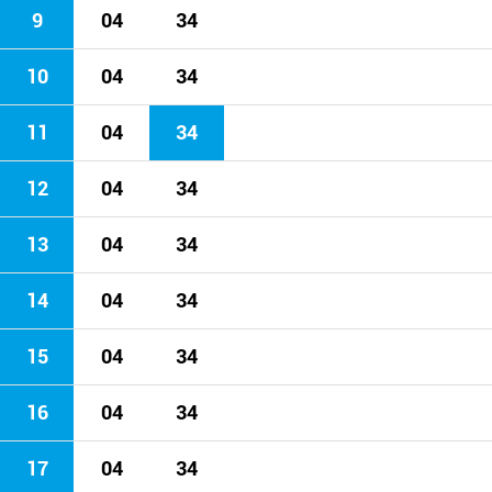
9
04
34
10
04
34
11
04
34
12
04
34
13
04
34
14
04
34
15
04
34
16
04
34
17
04
34