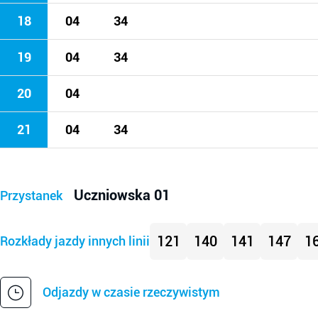
18
04
34
19
04
34
20
04
21
04
34
Uczniowska 01
Przystanek
121
140
141
147
1
Rozkłady jazdy innych linii
Odjazdy w czasie rzeczywistym