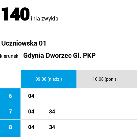
140
linia zwykła
Uczniowska 01
Gdynia Dworzec Gł. PKP
kierunek:
09.08 (niedz.)
10.08 (pon.)
6
04
7
04
34
8
04
34