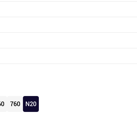
60
760
N20