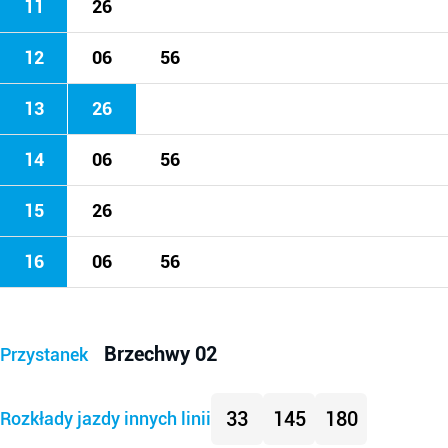
11
26
12
06
56
13
26
14
06
56
15
26
16
06
56
Brzechwy 02
Przystanek
33
145
180
Rozkłady jazdy innych linii