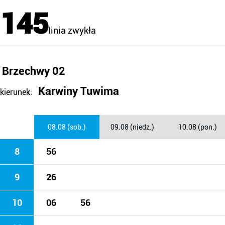
145
linia zwykła
Brzechwy 02
Karwiny Tuwima
kierunek:
08.08 (sob.)
09.08 (niedz.)
10.08 (pon.)
8
56
9
26
10
06
56