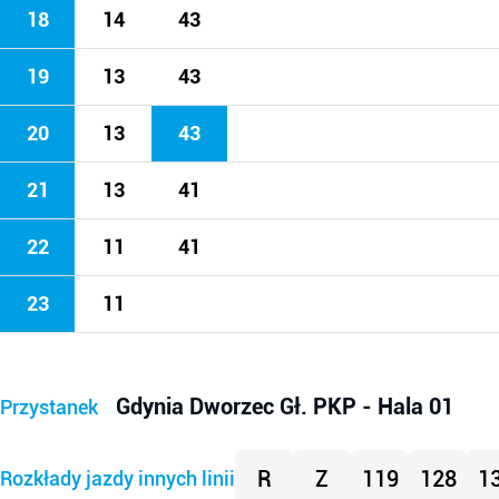
18
14
43
19
13
43
20
13
43
21
13
41
22
11
41
23
11
Gdynia Dworzec Gł. PKP - Hala 01
Przystanek
R
Z
119
128
1
Rozkłady jazdy innych linii