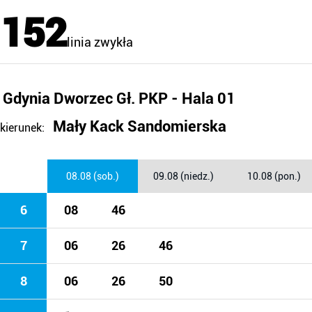
152
linia zwykła
Gdynia Dworzec Gł. PKP - Hala 01
Mały Kack Sandomierska
kierunek:
08.08 (sob.)
09.08 (niedz.)
10.08 (pon.)
6
08
46
7
06
26
46
8
06
26
50