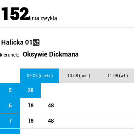
152
linia zwykła
Halicka 01
Oksywie Dickmana
kierunek:
09.08 (niedz.)
10.08 (pon.)
11.08 (wt.)
5
28
6
18
48
7
18
48