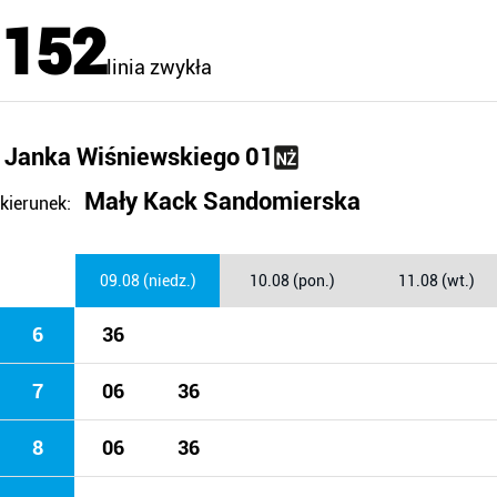
152
linia zwykła
Janka Wiśniewskiego 01
Mały Kack Sandomierska
kierunek:
09.08 (niedz.)
10.08 (pon.)
11.08 (wt.)
6
36
7
06
36
8
06
36