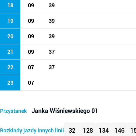
18
09
39
19
09
39
20
09
39
21
09
37
22
07
37
23
07
Janka Wiśniewskiego 01
Przystanek
32
128
134
146
1
Rozkłady jazdy innych linii