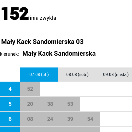
152
linia zwykła
Mały Kack Sandomierska 03
Mały Kack Sandomierska
kierunek:
07.08 (pt.)
08.08 (sob.)
09.08 (niedz.)
4
52
5
20
38
53
6
08
24
39
54