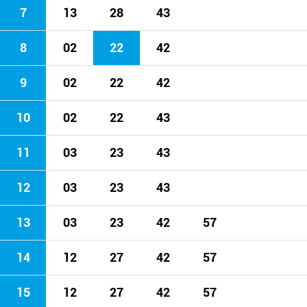
7
13
28
43
8
02
22
42
9
02
22
42
10
02
22
43
11
03
23
43
12
03
23
43
13
03
23
42
57
14
12
27
42
57
15
12
27
42
57