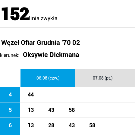
152
linia zwykła
Węzeł Ofiar Grudnia '70 02
Oksywie Dickmana
kierunek:
06.08 (czw.)
07.08 (pt.)
4
44
5
13
43
58
6
13
28
43
58