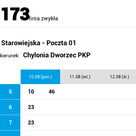
173
linia zwykła
Starowiejska - Poczta 01
Chylonia Dworzec PKP
kierunek:
10.08 (pon.)
11.08 (wt.)
12.08 (śr.)
5
10
46
6
23
7
23