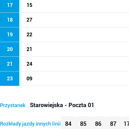
17
15
18
27
19
22
20
21
21
24
23
09
Starowiejska - Poczta 01
Przystanek
84
85
86
87
1
Rozkłady jazdy innych linii