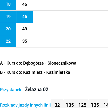
18
46
19
46
20
49
22
35
A
- Kurs do: Dębogórze - Słonecznikowa
B
- Kurs do: Kazimierz - Kazimierska
Żelazna 02
Przystanek
32
105
125
135
1
Rozkłady jazdy innych linii