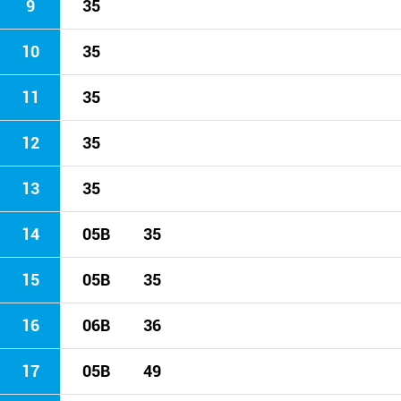
9
35
10
35
11
35
12
35
13
35
14
05B
35
15
05B
35
16
06B
36
17
05B
49