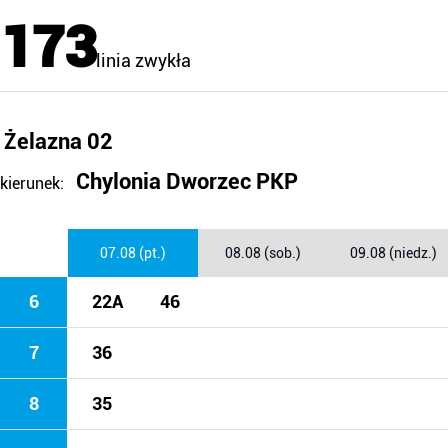
173
linia zwykła
Żelazna 02
Chylonia Dworzec PKP
kierunek:
07.08 (pt.)
08.08 (sob.)
09.08 (niedz.)
6
22A
46
7
36
8
35