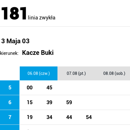
181
linia zwykła
3 Maja 03
Kacze Buki
kierunek:
06.08 (czw.)
07.08 (pt.)
08.08 (sob.)
5
00
45
6
15
39
59
7
19
34
44
54