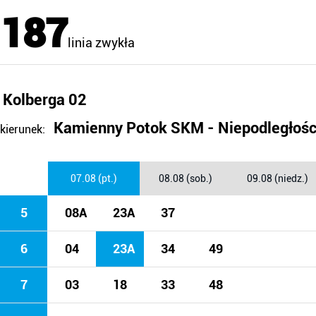
187
linia zwykła
Kolberga 02
Kamienny Potok SKM - Niepodległośc
kierunek:
07.08 (pt.)
08.08 (sob.)
09.08 (niedz.)
5
08A
23A
37
6
04
23A
34
49
7
03
18
33
48