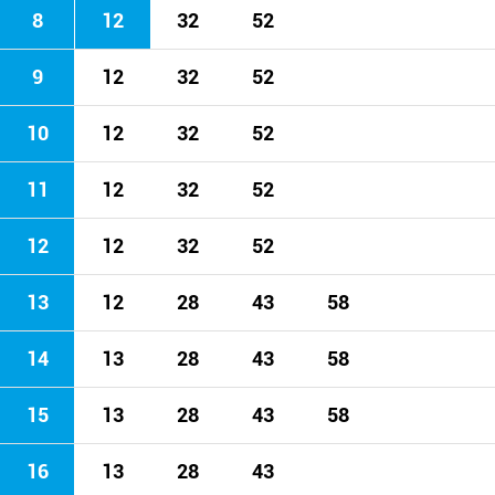
8
12
32
52
9
12
32
52
10
12
32
52
11
12
32
52
12
12
32
52
13
12
28
43
58
14
13
28
43
58
15
13
28
43
58
16
13
28
43