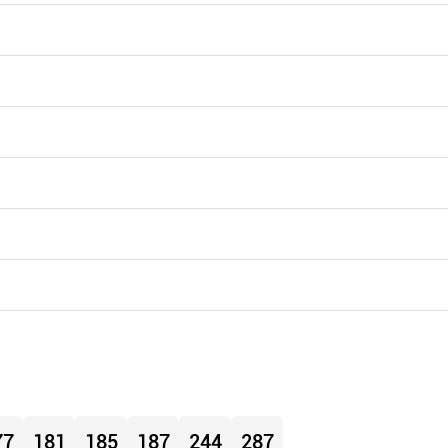
77
181
185
187
244
287