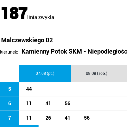
187
linia zwykła
Malczewskiego 02
Kamienny Potok SKM - Niepodległośc
kierunek:
07.08 (pt.)
08.08 (sob.)
5
44
6
11
41
56
7
11
26
41
56