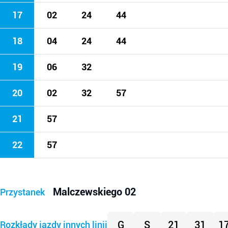
17
02
24
44
18
04
24
44
19
06
32
20
02
32
57
21
57
22
57
Malczewskiego 02
Przystanek
G
S
21
31
1
Rozkłady jazdy innych linii