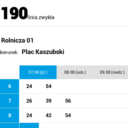
190
linia zwykła
Rolnicza 01
Plac Kaszubski
kierunek:
07.08 (pt.)
08.08 (sob.)
09.08 (niedz.)
6
24
54
7
26
39
56
8
24
42
54