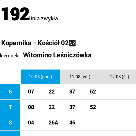
192
linia zwykła
Kopernika - Kościół 02
Witomino Leśniczówka
kierunek:
10.08 (pon.)
11.08 (wt.)
12.08 (śr.)
6
07
22
37
52
7
08
22
37
52
8
04
26A
46