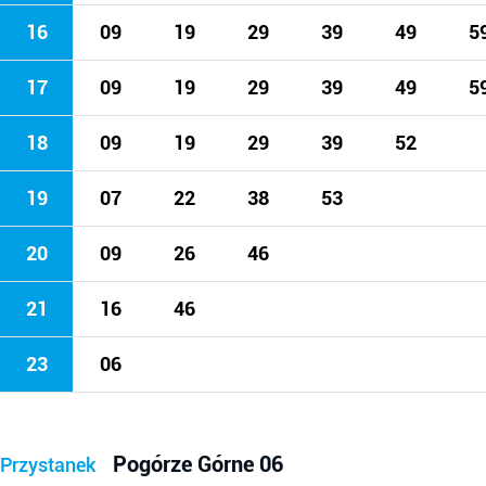
16
09
19
29
39
49
5
17
09
19
29
39
49
5
18
09
19
29
39
52
19
07
22
38
53
20
09
26
46
21
16
46
23
06
Pogórze Górne 06
Przystanek