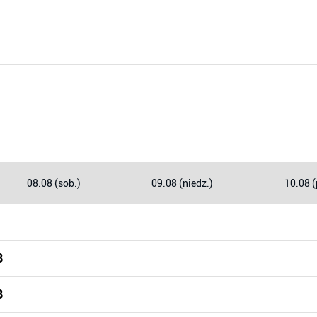
08.08 (sob.)
09.08 (niedz.)
10.08 (
8
8