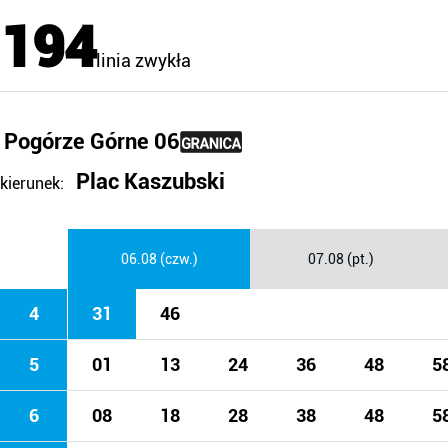
194
linia zwykła
Pogórze Górne 06
Plac Kaszubski
kierunek:
06.08 (czw.)
07.08 (pt.)
4
31
46
5
01
13
24
36
48
5
6
08
18
28
38
48
5