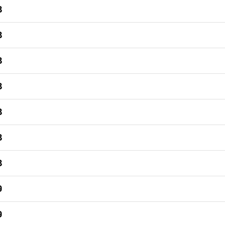
8
8
8
8
8
8
8
9
9