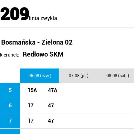
209
linia zwykła
Bosmańska - Zielona 02
Redłowo SKM
kierunek:
06.08 (czw.)
07.08 (pt.)
08.08 (sob.)
5
15A
47A
6
17
47
7
17
47