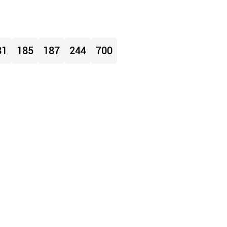
81
185
187
244
700