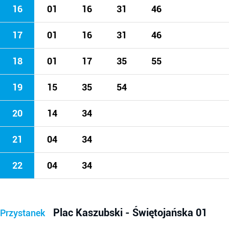
16
01
16
31
46
17
01
16
31
46
18
01
17
35
55
19
15
35
54
20
14
34
21
04
34
22
04
34
Plac Kaszubski - Świętojańska 01
Przystanek