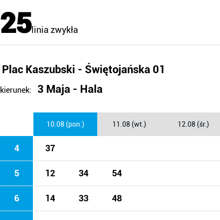
25
linia zwykła
Plac Kaszubski - Świętojańska 01
3 Maja - Hala
kierunek:
10.08 (pon.)
11.08 (wt.)
12.08 (śr.)
4
37
5
12
34
54
6
14
33
48