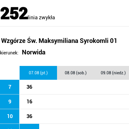
252
linia zwykła
Wzgórze Św. Maksymiliana Syrokomli 01
Norwida
kierunek:
07.08 (pt.)
08.08 (sob.)
09.08 (niedz.)
7
36
9
16
10
36