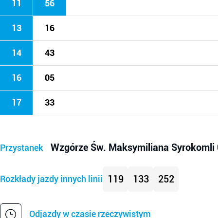
11
56
13
16
14
43
16
05
17
33
Wzgórze Św. Maksymiliana Syrokomli
Przystanek
119
133
252
Rozkłady jazdy innych linii
Odjazdy w czasie rzeczywistym